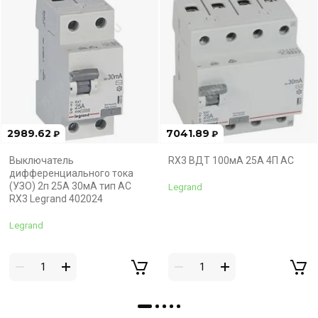
2989.62
7041.89
₽
₽
Выключатель
RX3 ВДТ 100мА 25А 4П AC
дифференциального тока
(УЗО) 2п 25А 30мА тип AC
Legrand
RX3 Legrand 402024
Legrand