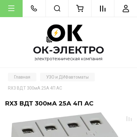
ОК-ЭЛЕКТРО
электротехническая компания
Главная
УЗО и ДИФавтоматы
RX3 ВДТ 300мА 25А 4П AC
RX3 ВДТ 300мА 25А 4П AC