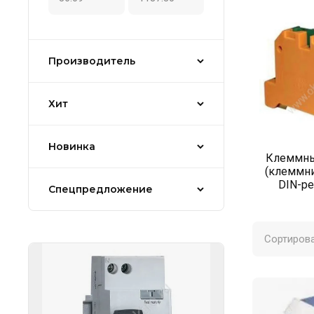
Производитель
Хит
Новинка
Клеммн
(клеммни
DIN-р
Спецпредложение
Сортирова