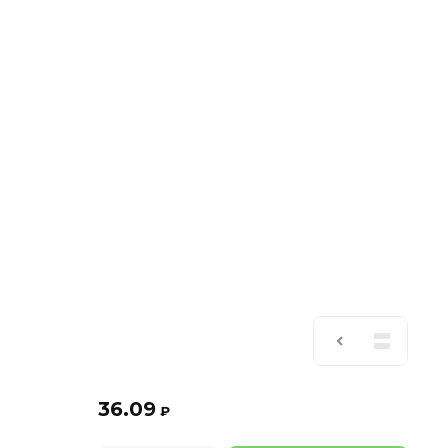
36.09
₽