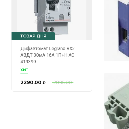
ТОВАР ДНЯ
Дифавтомат Legrand RX3
АВДТ 30мА 16А 1П+Н AC
419399
ХИТ
2290.00
2895.00
₽