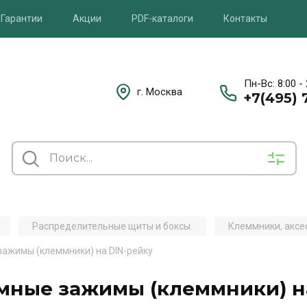
Гарантии
Акции
PDF-каталоги
Контакты
Пн-Вс: 8:00 -
г. Москва
+7(495) 
Распределительные щиты и боксы.
Клеммники, аксе
ажимы (клеммники) на DIN-рейку
мные зажимы (клеммники) на