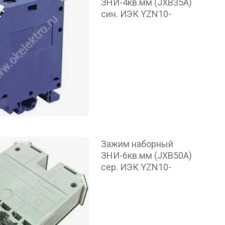
ЗНИ-4кв.мм (JXB35А)
син. ИЭК YZN10-
Зажим наборный
ЗНИ-6кв.мм (JXB50A)
сер. ИЭК YZN10-