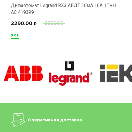
Дифавтомат Legrand RX3 АВДТ 30мА 16А 1П+Н
AC 419399
2290.00
2895.00
₽
ХИТ
Оперативная доставка