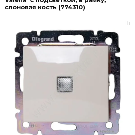
Valena с подсветкой, в рамку,
слоновая кость (774310)