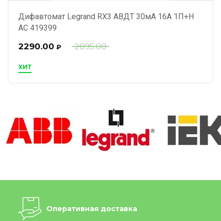
Дифавтомат Legrand RX3 АВДТ 30мА 16А 1П+Н
AC 419399
2290.00
2895.00
₽
ХИТ
Оперативная доставка