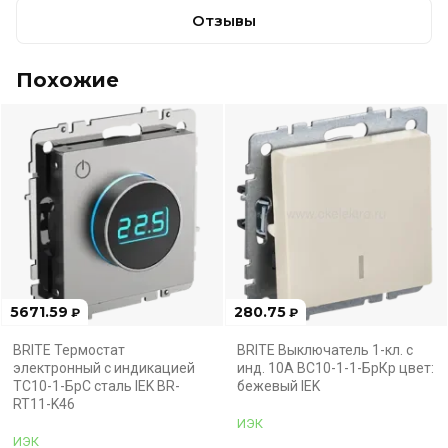
Отзывы
Похожие
5671.59
280.75
₽
₽
BRITE Термостат
BRITE Выключатель 1-кл. с
электронный с индикацией
инд. 10А ВС10-1-1-БрКр цвет:
ТС10-1-БрС сталь IEK BR-
бежевый IEK
RT11-K46
ИЭК
ИЭК